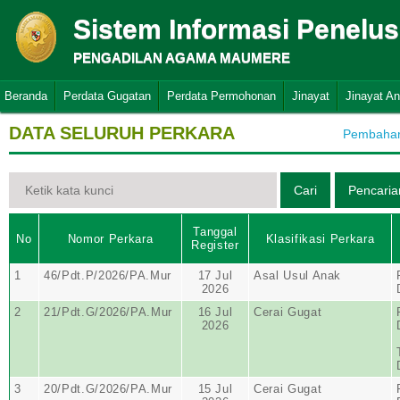
Sistem Informasi Penelu
PENGADILAN AGAMA MAUMERE
Beranda
Perdata Gugatan
Perdata Permohonan
Jinayat
Jinayat A
DATA SELURUH PERKARA
Pembaharu
Tanggal
No
Nomor Perkara
Klasifikasi Perkara
Register
1
46/Pdt.P/2026/PA.Mur
17 Jul
Asal Usul Anak
2026
2
21/Pdt.G/2026/PA.Mur
16 Jul
Cerai Gugat
2026
3
20/Pdt.G/2026/PA.Mur
15 Jul
Cerai Gugat